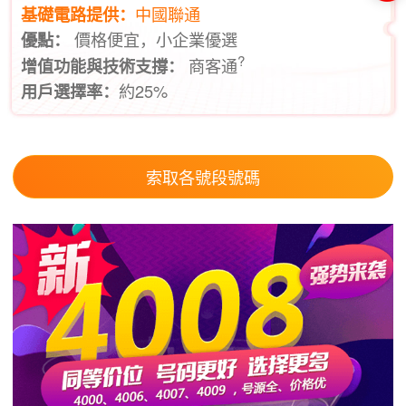
中國聯通
基礎電路提供：
價格便宜，小企業優選
優點：
?
商客通
增值功能與技術支撐：
約25%
用戶選擇率：
索取各號段號碼