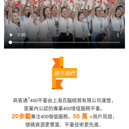
關于我們
?
商客通
400平臺由上海百腦經貿有限公司運營，
是業內公認的專業400增值服務平臺。
20余載
50 萬 +
專注400增值服務，
用戶見證，
號碼資源更豐富、平臺技術更先進、