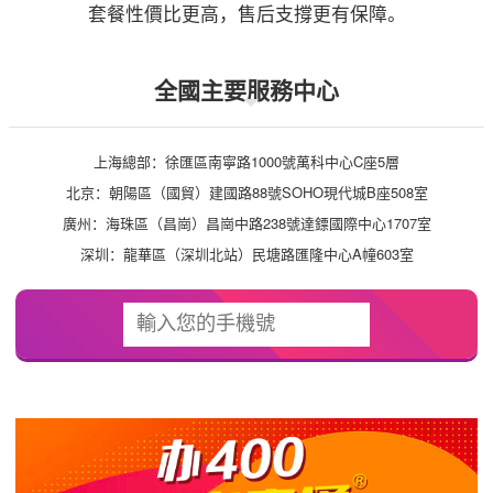
套餐性價比更高，售后支撐更有保障。
全國主要服務中心
上海總部：徐匯區南寧路1000號萬科中心C座5層
北京：朝陽區（國貿）建國路88號SOHO現代城B座508室
廣州：海珠區（昌崗）昌崗中路238號達鏢國際中心1707室
深圳：龍華區（深圳北站）民塘路匯隆中心A幢603室