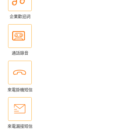
企業歡迎詞
通話錄音
來電掛機短信
來電漏接短信